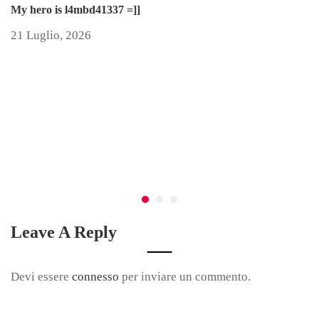
My hero is l4mbd41337 =]]
21 Luglio, 2026
St
1
Leave A Reply
Devi essere
connesso
per inviare un commento.