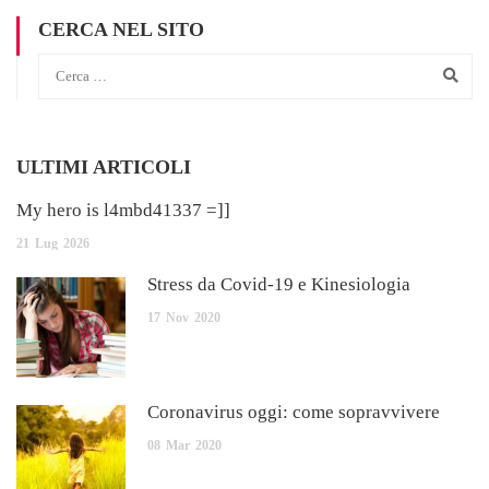
CERCA NEL SITO
ULTIMI ARTICOLI
My hero is l4mbd41337 =]]
21
Lug
2026
Stress da Covid-19 e Kinesiologia
17
Nov
2020
Coronavirus oggi: come sopravvivere
08
Mar
2020